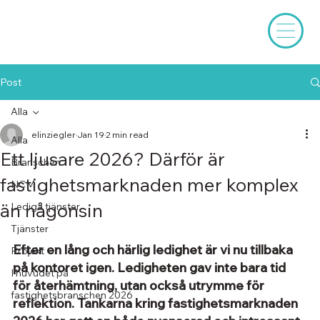
Post
Alla
elinziegler
Jan 19
2 min read
Alla
Ett ljusare 2026? Därför är
Branschen
fastighetsmarknaden mer komplex
NCM
än någonsin
Lediga tjänster
Tjänster
Efter en lång och härlig ledighet är vi nu tillbaka 
Projekt
på kontoret igen. Ledigheten gav inte bara tid 
I huvudet på
för återhämtning, utan också utrymme för 
fastighetsbranschen 2026
reflektion. Tankarna kring fastighetsmarknaden 