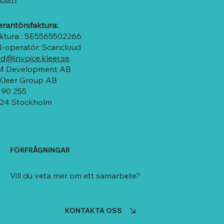
erantörsfaktura:
aktura : SE5565502266
-operatör: Scancloud
d@invoice.kleer.se
 Development AB
 Kleer Group AB
 90 255
 24 Stockholm
FÖRFRÅGNINGAR
Vill du veta mer om ett samarbete?
KONTAKTA OSS