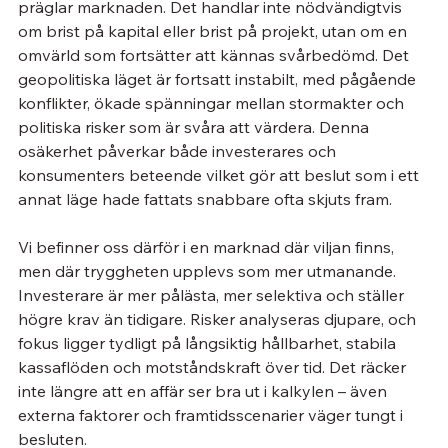
präglar marknaden. Det handlar inte nödvändigtvis 
om brist på kapital eller brist på projekt, utan om en 
omvärld som fortsätter att kännas svårbedömd. Det 
geopolitiska läget är fortsatt instabilt, med pågående 
konflikter, ökade spänningar mellan stormakter och 
politiska risker som är svåra att värdera. Denna 
osäkerhet påverkar både investerares och 
konsumenters beteende vilket gör att beslut som i ett 
annat läge hade fattats snabbare ofta skjuts fram.
Vi befinner oss därför i en marknad där viljan finns, 
men där tryggheten upplevs som mer utmanande. 
Investerare är mer pålästa, mer selektiva och ställer 
högre krav än tidigare. Risker analyseras djupare, och 
fokus ligger tydligt på långsiktig hållbarhet, stabila 
kassaflöden och motståndskraft över tid. Det räcker 
inte längre att en affär ser bra ut i kalkylen – även 
externa faktorer och framtidsscenarier väger tungt i 
besluten.