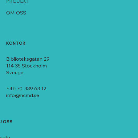
PROJEKT
OM OSS
KONTOR
Biblioteksgatan 29
114 35 Stockholm
Sverige
+46 70-339 63 12
info@ncmd.se
J OSS
kedIn