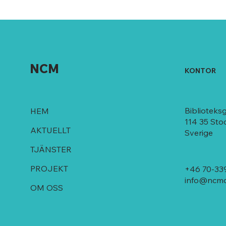
NCM
KONTOR
Biblioteks
HEM
114 35 St
AKTUELLT
Sverige
TJÄNSTER
PROJEKT
+46 70-339
info@ncmd
OM OSS