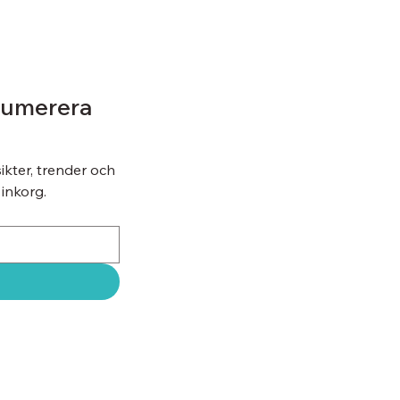
umerera 
kter, trender och 
 inkorg.