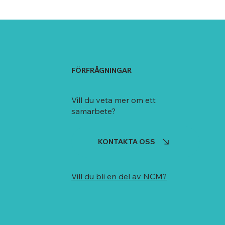
FÖRFRÅGNINGAR
Vill du veta mer om ett
samarbete?
KONTAKTA OSS
Vill du bli en del av NCM?