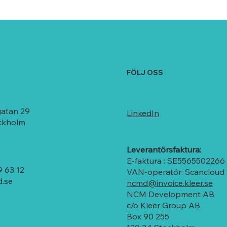
FÖLJ OSS
gatan 29
LinkedIn
ockholm
Leverantörsfaktura:
E-faktura : SE5565502266
 63 12
VAN-operatör: Scancloud
.se
ncmd@invoice.kleer.se
NCM Development AB
c/o Kleer Group AB
Box 90 255