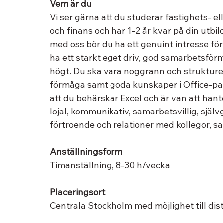
Vem är du
Vi ser gärna att du studerar fastighets- e
och finans och har 1-2 år kvar på din utbil
med oss bör du ha ett genuint intresse för
ha ett starkt eget driv, god samarbetsfö
högt. Du ska vara noggrann och strukturer
förmåga samt goda kunskaper i Office-pak
att du behärskar Excel och är van att hant
lojal, kommunikativ, samarbetsvillig, själv
förtroende och relationer med kollegor, 
Anställningsform
Timanställning, 8-30 h/vecka
Placeringsort
Centrala Stockholm med möjlighet till di