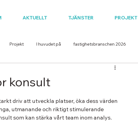
M
AKTUELLT
TJÄNSTER
PROJEKT
Projekt
I huvudet på
fastighetsbranschen 2026
or konsult
arkt driv att utveckla platser, öka dess värden 
ånga, utmanande och riktigt stimulerande 
onsult som kan stärka vårt team inom analys.