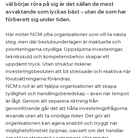
väl börjar röra på sig är det sällan de mest 
avvaktande som lyckas bäst – utan de som har 
förberett sig under tiden.
Här möter NCM ofta organisationer som vill ta nästa 
steg, men där beslutsunderlagen är inaktuella och 
prioriteringarna otydliga. Uppskjutna investeringar, 
teknikskuld och kompetensbehov skapar ett 
uppdämt tryck. Utan struktur riskerar 
investeringsbesluten att bli stressade och reaktiva när 
förutsättningarna förändras.
NCM:s roll är att hjälpa organisationer att skapa 
tydlighet och handlingsberedskap – även när tempot 
är lågt. Genom att separera riktning från 
genomförande går det att hålla investeringsfrågorna 
levande utan att ta onödiga risker. Det gör att 
organisationen kan agera snabbt och tryggt när 
möjlighetsfönstret öppnas, oavsett om det handlar 
om större strategiska satsningar eller mindre, 