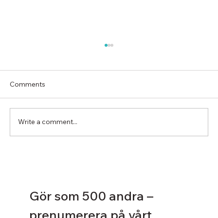
Comments
Write a comment...
Energidirektivet som ritar om
fastighetskartan
Gör som 500 andra – 
prenumerera på vårt 