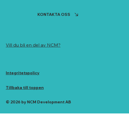
KONTAKTA OSS
Vill du bli en del av NCM?
Integritetspolicy
Tillbaka till toppen
© 2026 by NCM Development AB