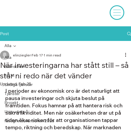
Post
Alla
elinziegler
Feb 17
1 min read
Alla
När investeringarna har stått still – så
Branschen
står ni redo när det vänder
NCM
Updated:
Feb 25
Lediga tjänster
I perioder av ekonomisk oro är det naturligt att 
Tjänster
pausa investeringar och skjuta beslut på 
Projekt
framtiden. Fokus hamnar på att hantera risk och 
I huvudet på
säkra likviditet. Men när osäkerheten drar ut på 
tiden ökar risken för att organisationen tappar 
fastighetsbranschen 2026
tempo, riktning och beredskap. När marknaden 