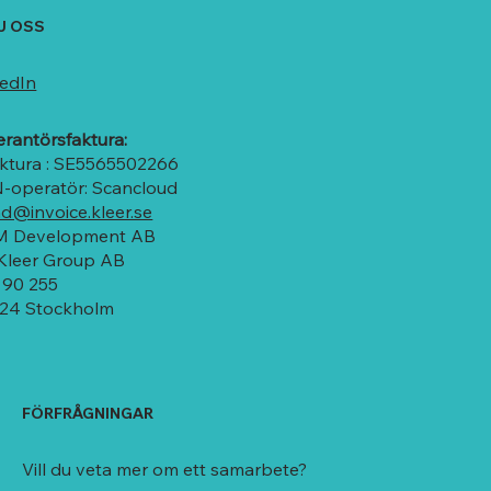
J OSS
kedIn
erantörsfaktura:
aktura : SE5565502266
-operatör: Scancloud
d@invoice.kleer.se
 Development AB
 Kleer Group AB
 90 255
 24 Stockholm
FÖRFRÅGNINGAR
Vill du veta mer om ett samarbete?